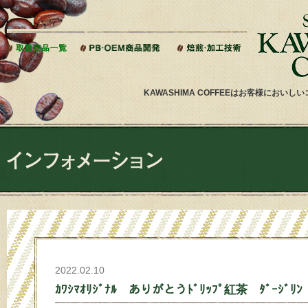
本文へジャンプ
KAWASHIMA COFFEEはお客様にお
2022.02.10
ｶﾜｼﾏｵﾘｼﾞﾅﾙ ありがとうﾄﾞﾘｯﾌﾟ紅茶 ﾀﾞｰｼﾞﾘﾝ