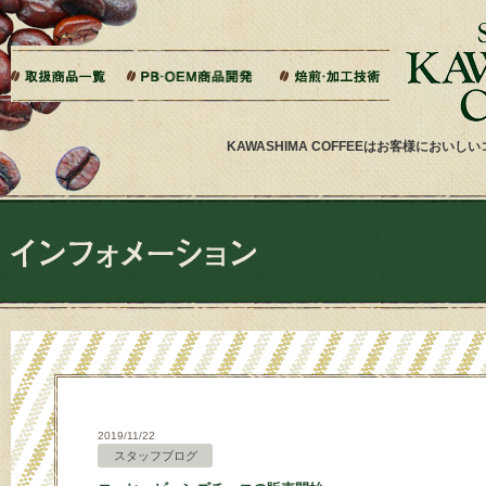
本文へジャンプ
ご相談から製造までの流れ
よくある質問
ドリップバッグ加工
ティーバッグ加工
リキッドコーヒー加工
オーダー焙煎
その他加工
パッケージデザイン・印刷
KAWASHIMA COFFEEはお客様にお
2019/11/22
スタッフブログ