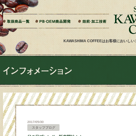
本文へジャンプ
ご相談から製造までの流れ
よくある質問
ドリップバッグ加工
ティーバッグ加工
リキッドコーヒー加工
オーダー焙煎
その他加工
パッケージデザイン・印刷
KAWASHIMA COFFEEはお客様にお
2017/05/30
スタッフブログ