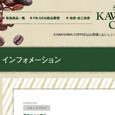
本文へジャンプ
ご相談から製造までの流れ
よくある質問
ドリップバッグ加工
ティーバッグ加工
リキッドコーヒー加工
オーダー焙煎
その他加工
パッケージデザイン・印刷
KAWASHIMA COFFEEはお客様にお
2026/07/24
スタッフブログ