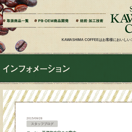
本文へジャンプ
ご相談から製造までの流れ
よくある質問
ドリップバッグ加工
ティーバッグ加工
リキッドコーヒー加工
オーダー焙煎
その他加工
パッケージデザイン・印刷
KAWASHIMA COFFEEはお客様にお
2015/09/28
スタッフブログ