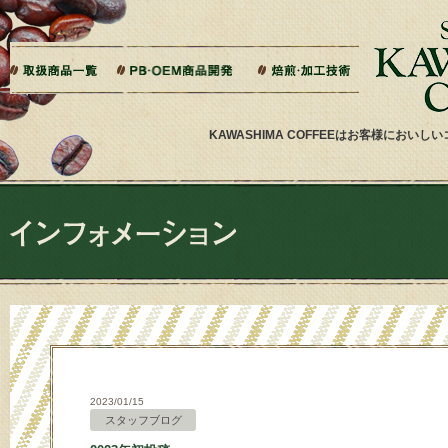
本文へジャンプ
ご相談から製造までの流れ
よくある質問
ドリップバッグ加工
ティーバッグ加工
リキッドコーヒー加工
オーダー焙煎
その他加工
パッケージデザイン・印刷
KAWASHIMA COFFEEはお客様にお
2023/01/15
スタッフブログ