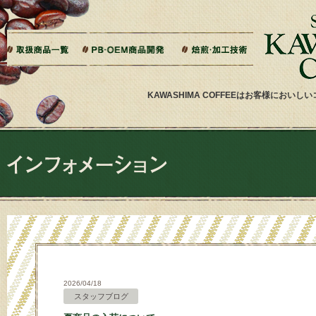
本文へジャンプ
ご相談から製造までの流れ
よくある質問
ドリップバッグ加工
ティーバッグ加工
リキッドコーヒー加工
オーダー焙煎
その他加工
パッケージデザイン・印刷
KAWASHIMA COFFEEはお客様にお
2026/04/18
スタッフブログ