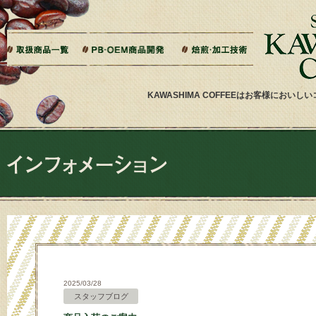
本文へジャンプ
ご相談から製造までの流れ
よくある質問
ドリップバッグ加工
ティーバッグ加工
リキッドコーヒー加工
オーダー焙煎
その他加工
パッケージデザイン・印刷
KAWASHIMA COFFEEはお客様にお
2025/03/28
スタッフブログ