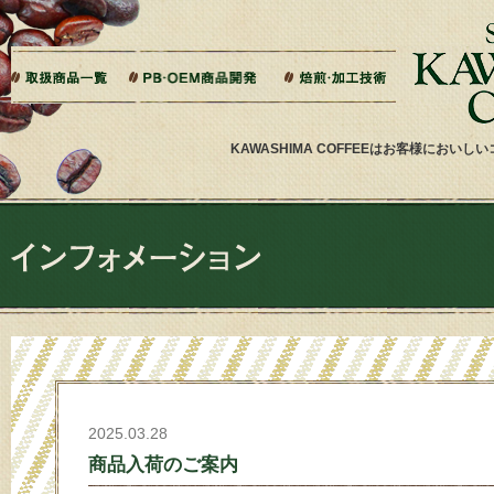
本文へジャンプ
ご相談から製造までの流れ
よくある質問
ドリップバッグ加工
ティーバッグ加工
リキッドコーヒー加工
オーダー焙煎
その他加工
パッケージデザイン・印刷
KAWASHIMA COFFEEはお客様にお
2025.03.28
商品入荷のご案内