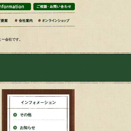
マーケット・百貨店
ブライダル
インテリアショップ
販企業
旅館
売店・サービス業
カフェ・レストラン
エリア・道の駅
コーヒー乃川島店舗一覧
会社概要・沿革
コーヒーへのこだわり
社会的取り組み
SDGsの17の目標
焙煎工場
第二工場
ーヒー会社です。
その他
お知らせ