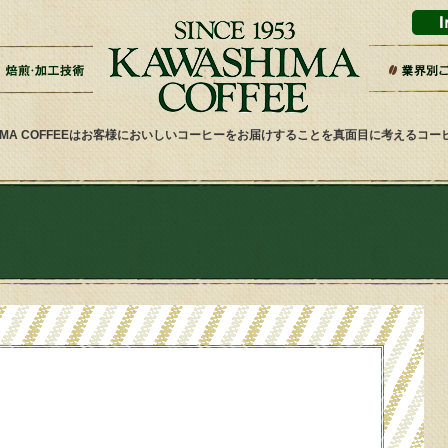
ドリップバッグ加工
ティーバッグ加工
リキッドコーヒー加工
オーダー焙煎
その他加工
パッケージデザイン・印刷
スーパー
ギフト・
雑貨屋・
ネット通
ホテル・
その他小
健康食品
喫茶店・
サービス
HIMA COFFEEはお客様においしいコーヒーをお届けすることを真面目に考えるコ