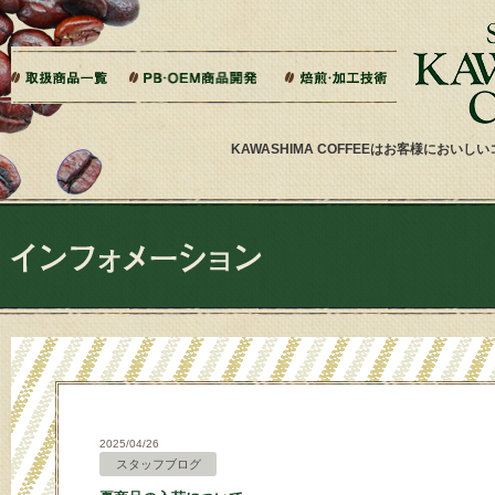
本文へジャンプ
ご相談から製造までの流れ
よくある質問
ドリップバッグ加工
ティーバッグ加工
リキッドコーヒー加工
オーダー焙煎
その他加工
パッケージデザイン・印刷
KAWASHIMA COFFEEはお客様にお
2025/04/26
スタッフブログ