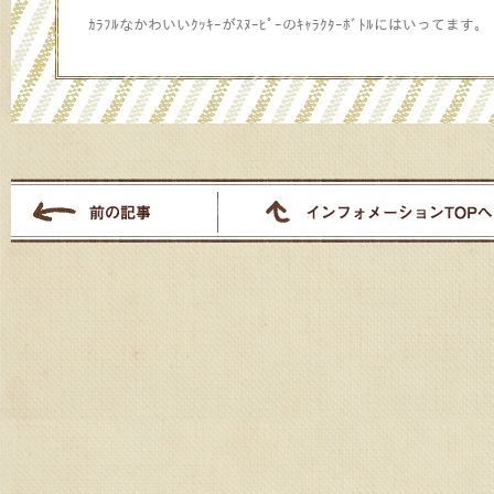
ｶﾗﾌﾙなかわいいｸｯｷｰがｽﾇｰﾋﾟｰのｷｬﾗｸﾀｰﾎﾞﾄﾙにはいってます。