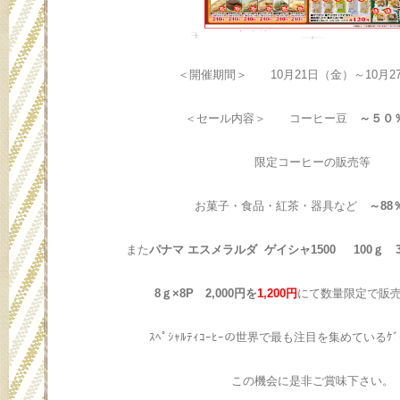
＜開催期間＞ 10月21日（金）～10月2
＜セール内容＞ コーヒー豆
～５０
限定コーヒーの販売等
お菓子・食品・紅茶・器具など
～88
また
パナマ エスメラルダ ゲイシャ1500 100ｇ 3
8ｇ×8P 2,000円を
1,200円
にて数量限定で販
ｽﾍﾟｼｬﾙﾃｨｺｰﾋｰの世界で最も注目を集めているｹ
この機会に是非ご賞味下さい。