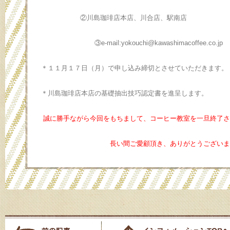
②川島珈琲店本店、川合店、駅南店
③e-mail:yokouchi@kawashimacoffee.co.jp
＊１１月１７日（月）で申し込み締切とさせていただきます。
＊川島珈琲店本店の基礎抽出技巧認定書を進呈します。
誠に勝手ながら今回をもちまして、コーヒー教室を一旦終了さ
長い間ご愛顧頂き、ありがとうございま