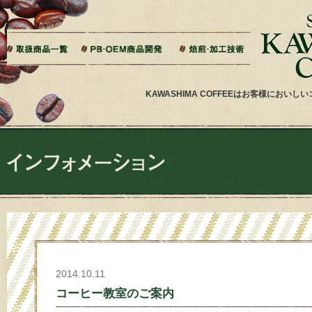
本文へジャンプ
ご相談から製造までの流れ
よくある質問
ドリップバッグ加工
ティーバッグ加工
リキッドコーヒー加工
オーダー焙煎
その他加工
パッケージデザイン・印刷
KAWASHIMA COFFEEはお客様にお
2014.10.11
コーヒー教室のご案内