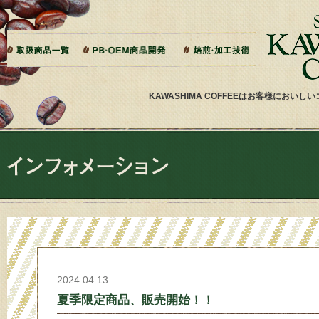
本文へジャンプ
ご相談から製造までの流れ
よくある質問
ドリップバッグ加工
ティーバッグ加工
リキッドコーヒー加工
オーダー焙煎
その他加工
パッケージデザイン・印刷
KAWASHIMA COFFEEはお客様にお
2024.04.13
夏季限定商品、販売開始！！