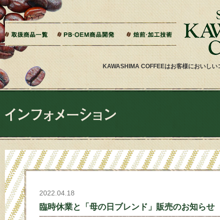
本文へジャンプ
ご相談から製造までの流れ
よくある質問
ドリップバッグ加工
ティーバッグ加工
リキッドコーヒー加工
オーダー焙煎
その他加工
パッケージデザイン・印刷
KAWASHIMA COFFEEはお客様にお
2022.04.18
臨時休業と「母の日ブレンド」販売のお知らせ