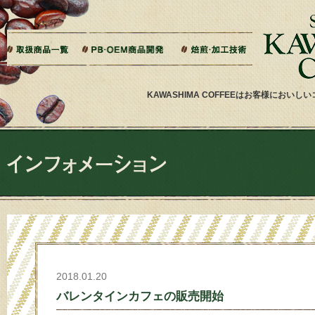
本文へジャンプ
ご相談から製造までの流れ
よくある質問
ドリップバッグ加工
ティーバッグ加工
リキッドコーヒー加工
オーダー焙煎
その他加工
パッケージデザイン・印刷
KAWASHIMA COFFEEはお客様にお
2018.01.20
バレンタインカフェの販売開始