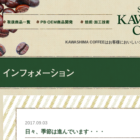
本文へジャンプ
ご相談から製造までの流れ
よくある質問
ドリップバッグ加工
ティーバッグ加工
リキッドコーヒー加工
オーダー焙煎
その他加工
パッケージデザイン・印刷
KAWASHIMA COFFEEはお客様にお
2017.09.03
日々、季節は進んでいます・・・