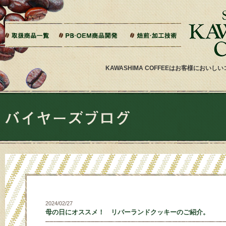
本文へジャンプ
ご相談から製造までの流れ
よくある質問
ドリップバッグ加工
ティーバッグ加工
リキッドコーヒー加工
オーダー焙煎
その他加工
パッケージデザイン・印刷
KAWASHIMA COFFEEはお客様にお
2024/02/27
母の日にオススメ！ リバーランドクッキーのご紹介。