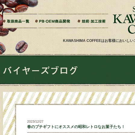
本文へジャンプ
ご相談から製造までの流れ
よくある質問
ドリップバッグ加工
ティーバッグ加工
リキッドコーヒー加工
オーダー焙煎
その他加工
パッケージデザイン・印刷
KAWASHIMA COFFEEはお客様にお
2023/12/27
春のプチギフトにオススメの昭和レトロなお菓子たち！