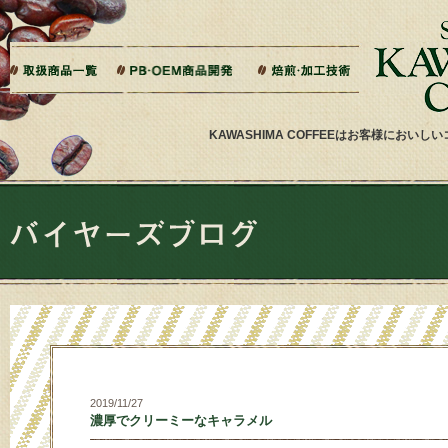
本文へジャンプ
ご相談から製造までの流れ
よくある質問
ドリップバッグ加工
ティーバッグ加工
リキッドコーヒー加工
オーダー焙煎
その他加工
パッケージデザイン・印刷
KAWASHIMA COFFEEはお客様にお
2019/11/27
濃厚でクリーミーなキャラメル