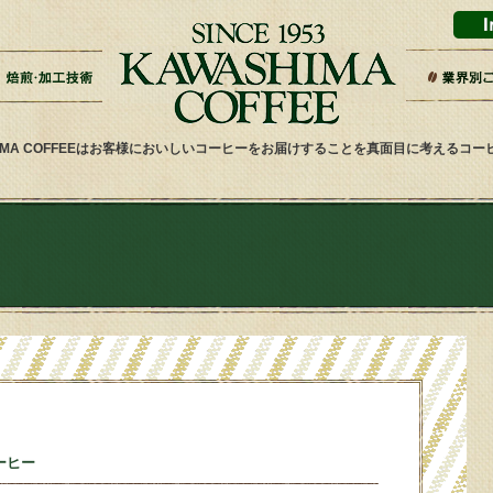
ドリップバッグ加工
ティーバッグ加工
リキッドコーヒー加工
オーダー焙煎
その他加工
パッケージデザイン・印刷
スーパー
ギフト・
雑貨屋・
ネット通
ホテル・
その他小
健康食品
喫茶店・
サービス
HIMA COFFEEはお客様においしいコーヒーをお届けすることを真面目に考えるコ
ーヒー