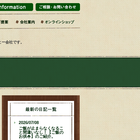
マーケット・百貨店
ブライダル
インテリアショップ
販企業
旅館
売店・サービス業
カフェ・レストラン
エリア・道の駅
コーヒー乃川島店舗一覧
会社概要・沿革
コーヒーへのこだわり
社会的取り組み
SDGsの17の目標
焙煎工場
第二工場
ーヒー会社です。
2026/07/08
ご飯が止まらなくなるこ
と間違いなし！【ご飯の
お供🍚】のご紹介。