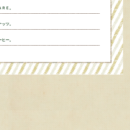
ＡＲＥ。
ナッツ。
ーヒー。