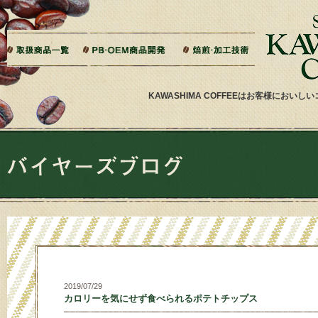
本文へジャンプ
ご相談から製造までの流れ
よくある質問
ドリップバッグ加工
ティーバッグ加工
リキッドコーヒー加工
オーダー焙煎
その他加工
パッケージデザイン・印刷
KAWASHIMA COFFEEはお客様にお
2019/07/29
カロリーを気にせず食べられるポテトチップス