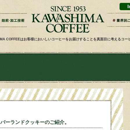
ドリップバッグ加工
ティーバッグ加工
リキッドコーヒー加工
オーダー焙煎
その他加工
パッケージデザイン・印刷
スーパー
ギフト・
雑貨屋・
ネット通
ホテル・
その他小
健康食品
喫茶店・
サービス
HIMA COFFEEはお客様においしいコーヒーをお届けすることを真面目に考えるコ
リバーランドクッキーのご紹介。