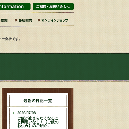
マーケット・百貨店
ブライダル
インテリアショップ
販企業
旅館
売店・サービス業
カフェ・レストラン
エリア・道の駅
コーヒー乃川島店舗一覧
会社概要・沿革
コーヒーへのこだわり
社会的取り組み
SDGsの17の目標
焙煎工場
第二工場
ーヒー会社です。
2026/07/08
ご飯が止まらなくなるこ
と間違いなし！【ご飯の
お供🍚】のご紹介。