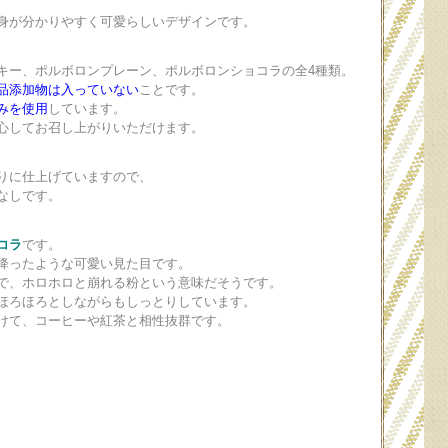
身が分かりやすく可愛らしいデザインです。
キー、ポルボロンプレーン、ポルボロンショコラの全4種類。
品添加物は入っていない
ことです。
み
を使用
しています。
心してお召し上がりいただけます。
りに仕上げていますので、
なしです。
コラ
です。
降ったような可愛い見た目です。
で、ホロホロと崩れる粉という意味だそうです。
ほろほろとしながらもしっとりしています。
けて、コーヒーや紅茶と相性抜群です。