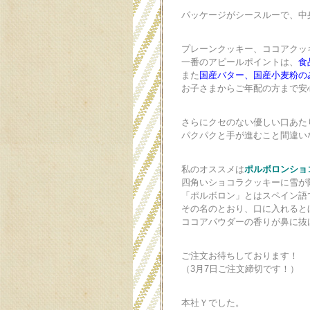
パッケージがシースルーで、中
プレーンクッキー、ココアクッ
一番のアピールポイントは、
食
また
国産バター、国産小麦粉の
お子さまからご年配の方まで安
さらにクセのない優しい口あた
パクパクと手が進むこと間違い
私のオススメは
ポルボロンショ
四角いショコラクッキーに雪が
「ポルボロン」とはスペイン語
その名のとおり、口に入れると
ココアパウダーの香りが鼻に抜
ご注文お待ちしております！
（3月7日ご注文締切です！）
本社Ｙでした。