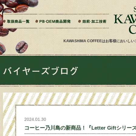
本文へジャンプ
ご相談から製造までの流れ
よくある質問
ドリップバッグ加工
ティーバッグ加工
リキッドコーヒー加工
オーダー焙煎
その他加工
パッケージデザイン・印刷
KAWASHIMA COFFEEはお客様にお
2024.01.30
コーヒー乃川島の新商品！『Letter Giftシリ