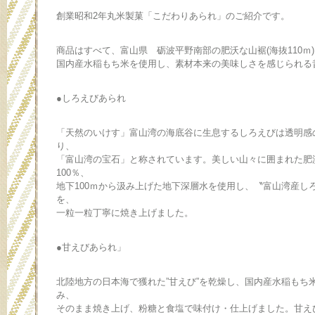
創業昭和2年丸米製菓「こだわりあられ」のご紹介です。
商品はすべて、富山県 砺波平野南部の肥沃な山裾(海抜110ｍ
国内産水稲もち米を使用し、素材本来の美味しさを感じられる
●しろえびあられ
「天然のいけす」富山湾の海底谷に生息するしろえびは透明感
り、
「富山湾の宝石」と称されています。美しい山々に囲まれた肥
100％、
地下100ｍから汲み上げた地下深層水を使用し、〝富山湾産し
を、
一粒一粒丁寧に焼き上げました。
●甘えびあられ」
北陸地方の日本海で獲れた”甘えび”を乾燥し、国内産水稲もち米
み、
そのまま焼き上げ、粉糖と食塩で味付け・仕上げました。甘え