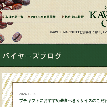
本文へジャンプ
ご相談から製造までの流れ
よくある質問
ドリップバッグ加工
ティーバッグ加工
リキッドコーヒー加工
オーダー焙煎
その他加工
パッケージデザイン・印刷
KAWASHIMA COFFEEはお客様にお
2024.12.20
プチギフトにおすすめ🎁食べきりサイズのこだ