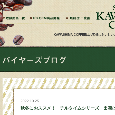
本文へジャンプ
ご相談から製造までの流れ
よくある質問
ドリップバッグ加工
ティーバッグ加工
リキッドコーヒー加工
オーダー焙煎
その他加工
パッケージデザイン・印刷
KAWASHIMA COFFEEはお客様にお
2022.10.25
秋冬におススメ！ チルタイムシリーズ 出荷