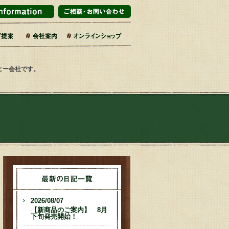
マーケット・百貨店
ブライダル
インテリアショップ
販企業
旅館
売店・サービス業
カフェ・レストラン
エリア・道の駅
コーヒー乃川島店舗一覧
会社概要・沿革
コーヒーへのこだわり
社会的取り組み
SDGsの17の目標
焙煎工場
第二工場
ーヒー会社です。
2026/08/07
【新商品のご案内】 8月
下旬発売開始！