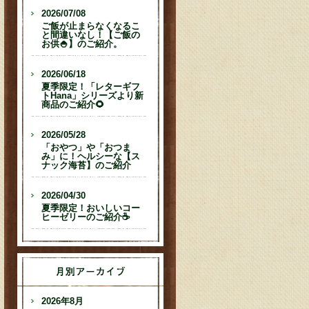
2026/07/08
ご飯が止まらなくなるこ
と間違いなし！【ご飯の
お供🍚】のご紹介。
2026/06/18
夏季限定！「レターギフ
トHana」シリーズより新
商品のご紹介🌻
2026/05/28
「おやつ」や「おつま
み」に！ヘルシーな【ス
ナック海苔】のご紹介
2026/04/30
夏季限定！おいしいコー
ヒーゼリーのご紹介☕
2026年8月