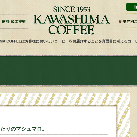
ドリップバッグ加工
ティーバッグ加工
リキッドコーヒー加工
オーダー焙煎
その他加工
パッケージデザイン・印刷
スーパー
ギフト・
雑貨屋・
ネット通
ホテル・
その他小
健康食品
喫茶店・
サービス
HIMA COFFEEはお客様においしいコーヒーをお届けすることを真面目に考えるコ
あたりのマシュマロ。