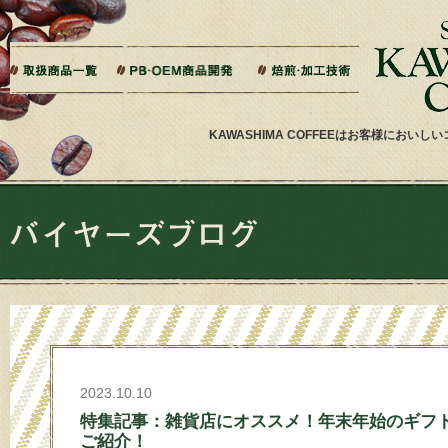
本文へジャンプ
ご相談から製造までの流れ
よくある質問
ドリップバッグ加工
ティーバッグ加工
リキッドコーヒー加工
オーダー焙煎
その他加工
パッケージデザイン・印刷
KAWASHIMA COFFEEはお客様にお
2023.10.10
特集記事：雑貨店にオススメ！年末年始のギフ
ご紹介！