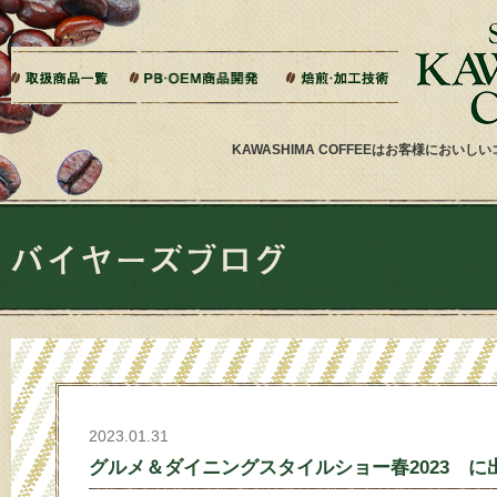
本文へジャンプ
ご相談から製造までの流れ
よくある質問
ドリップバッグ加工
ティーバッグ加工
リキッドコーヒー加工
オーダー焙煎
その他加工
パッケージデザイン・印刷
KAWASHIMA COFFEEはお客様にお
2023.01.31
グルメ＆ダイニングスタイルショー春2023 に