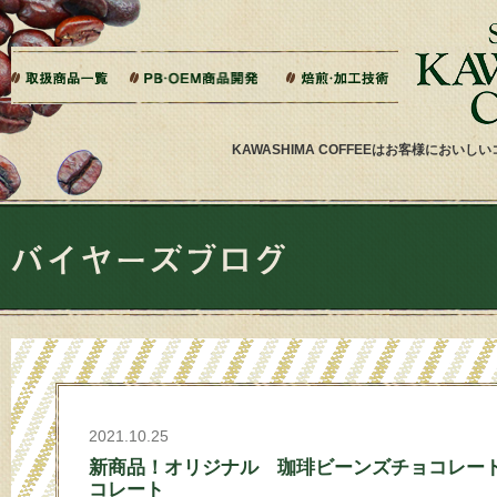
本文へジャンプ
ご相談から製造までの流れ
よくある質問
ドリップバッグ加工
ティーバッグ加工
リキッドコーヒー加工
オーダー焙煎
その他加工
パッケージデザイン・印刷
KAWASHIMA COFFEEはお客様にお
2021.10.25
新商品！オリジナル 珈琲ビーンズチョコレー
コレート