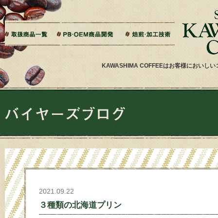
本文へジャンプ
ご相談から製造までの流れ
よくある質問
ドリップバッグ加工
ティーバッグ加工
リキッドコーヒー加工
オーダー焙煎
その他加工
パッケージデザイン・印刷
KAWASHIMA COFFEEはお客様にお
2021.09.22
３種類の北海道プリン