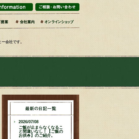
マーケット・百貨店
ブライダル
インテリアショップ
販企業
旅館
売店・サービス業
カフェ・レストラン
エリア・道の駅
コーヒー乃川島店舗一覧
会社概要・沿革
コーヒーへのこだわり
社会的取り組み
SDGsの17の目標
焙煎工場
第二工場
ーヒー会社です。
2026/07/08
ご飯が止まらなくなるこ
と間違いなし！【ご飯の
お供🍚】のご紹介。