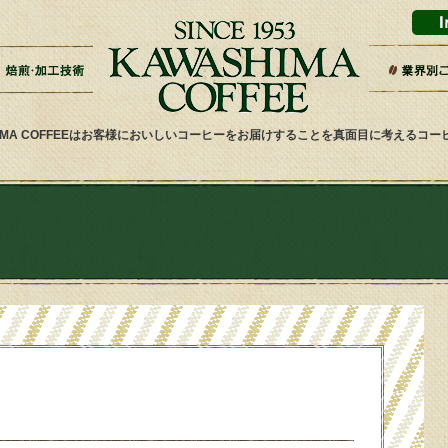
ドリップバッグ加工
ティーバッグ加工
リキッドコーヒー加工
オーダー焙煎
その他加工
パッケージデザイン・印刷
スーパー
ギフト・
雑貨屋・
ネット通
ホテル・
その他小
健康食品
喫茶店・
サービス
HIMA COFFEEはお客様においしいコーヒーをお届けすることを真面目に考えるコ
ノ