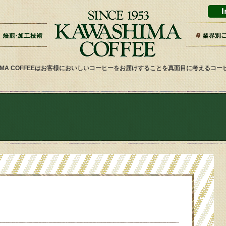
ドリップバッグ加工
ティーバッグ加工
リキッドコーヒー加工
オーダー焙煎
その他加工
パッケージデザイン・印刷
スーパー
ギフト・
雑貨屋・
ネット通
ホテル・
その他小
健康食品
喫茶店・
サービス
HIMA COFFEEはお客様においしいコーヒーをお届けすることを真面目に考えるコ