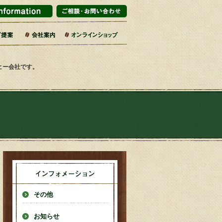
マーケット・百貨店
ブライダル
インテリアショップ
販企業
旅館
売店・サービス業
カフェ・レストラン
エリア・道の駅
コーヒー乃川島店舗一覧
会社概要・沿革
コーヒーへのこだわり
社会的取り組み
SDGsの17の目標
焙煎工場
第二工場
ーヒー会社です。
その他
お知らせ