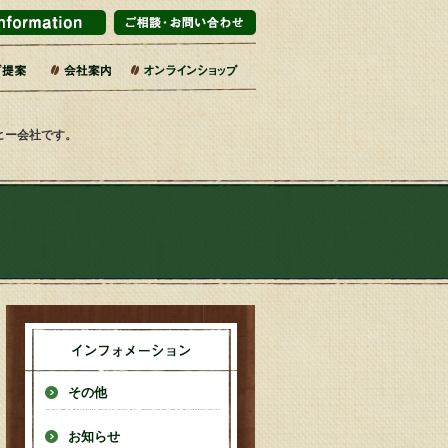
マーケット・百貨店
ブライダル
インテリアショップ
販企業
旅館
売店・サービス業
カフェ・レストラン
エリア・道の駅
コーヒー乃川島店舗一覧
会社概要・沿革
コーヒーへのこだわり
社会的取り組み
SDGsの17の目標
焙煎工場
第二工場
ーヒー会社です。
その他
お知らせ