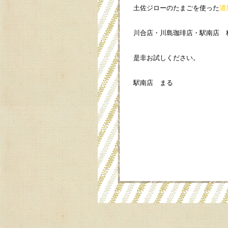
土佐ジローのたまごを使った
川合店・川島珈琲店・駅南店 
是非お試しください。
駅南店 まる