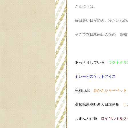
こんにちは。
毎日暑い日が続き、冷たいもの
そこで本日駅南店入荷の 高知
あっさりしている
ラク
ミレービスケ
完熟山北
みかんシ
高知県黒潮町産天日塩使用
し
しまんと紅茶
ロイヤル