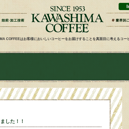
ドリップバッグ加工
ティーバッグ加工
リキッドコーヒー加工
オーダー焙煎
その他加工
パッケージデザイン・印刷
スーパー
ギフト・
雑貨屋・
ネット通
ホテル・
その他小
健康食品
喫茶店・
サービス
HIMA COFFEEはお客様においしいコーヒーをお届けすることを真面目に考えるコ
しました！！