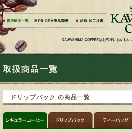
本文へジャンプ
ご相談から製造までの流れ
よくある質問
ドリップバッグ加工
ティーバッグ加工
リキッドコーヒー加工
オーダー焙煎
その他加工
パッケージデザイン・印刷
KAWASHIMA COFFEEはお客様にお
ドリップバック の商品一覧