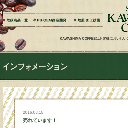
本文へジャンプ
ご相談から製造までの流れ
よくある質問
ドリップバッグ加工
ティーバッグ加工
リキッドコーヒー加工
オーダー焙煎
その他加工
パッケージデザイン・印刷
KAWASHIMA COFFEEはお客様にお
2016.03.15
売れています！