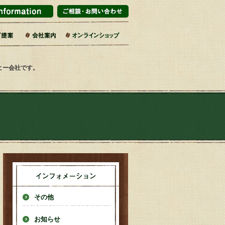
マーケット・百貨店
ブライダル
インテリアショップ
販企業
旅館
売店・サービス業
カフェ・レストラン
エリア・道の駅
コーヒー乃川島店舗一覧
会社概要・沿革
コーヒーへのこだわり
社会的取り組み
SDGsの17の目標
焙煎工場
第二工場
ーヒー会社です。
その他
お知らせ