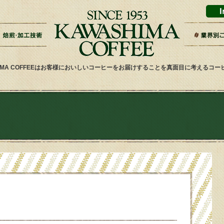
ドリップバッグ加工
ティーバッグ加工
リキッドコーヒー加工
オーダー焙煎
その他加工
パッケージデザイン・印刷
スーパー
ギフト・
雑貨屋・
ネット通
ホテル・
その他小
健康食品
喫茶店・
サービス
HIMA COFFEEはお客様においしいコーヒーをお届けすることを真面目に考えるコ