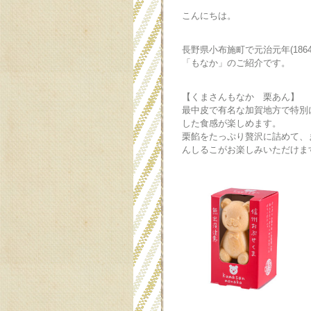
こんにちは。
長野県小布施町で元治元年(18
「もなか」のご紹介です。
【くまさんもなか 栗あん】
最中皮で有名な加賀地方で特別
した食感が楽しめます。
栗餡をたっぷり贅沢に詰めて、
んしるこがお楽しみいただけま