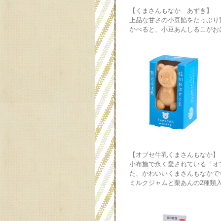
【くまさんもなか あずき】
上品な甘さの小豆餡をたっぷり
かべると、小豆あんしるこがお
【オブセ牛乳くまさんもなか】
小布施で永く愛されている「オ
た、かわいいくまさんもなかで
ミルクジャムと栗あんの2種類