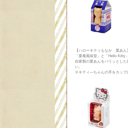
【ハローキティもなか 栗あん
「栗庵風味堂」と「Hello Kit
自家製の栗あんをパリッとした
い。
※キティ―ちゃんの手をカップ