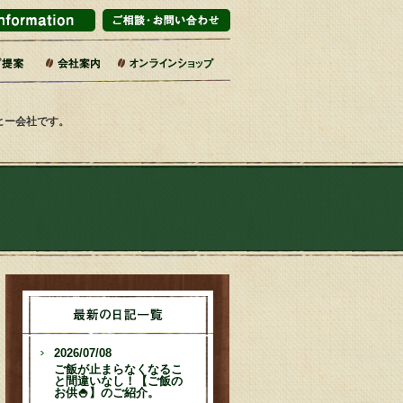
マーケット・百貨店
ブライダル
インテリアショップ
販企業
旅館
売店・サービス業
カフェ・レストラン
エリア・道の駅
コーヒー乃川島店舗一覧
会社概要・沿革
コーヒーへのこだわり
社会的取り組み
SDGsの17の目標
焙煎工場
第二工場
ーヒー会社です。
2026/07/08
ご飯が止まらなくなるこ
と間違いなし！【ご飯の
お供🍚】のご紹介。