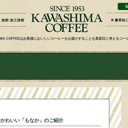
ドリップバッグ加工
ティーバッグ加工
リキッドコーヒー加工
オーダー焙煎
その他加工
パッケージデザイン・印刷
スーパー
ギフト・
雑貨屋・
ネット通
ホテル・
その他小
健康食品
喫茶店・
サービス
HIMA COFFEEはお客様においしいコーヒーをお届けすることを真面目に考えるコ
！かわいい「もなか」のご紹介